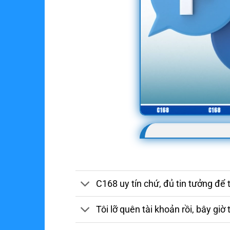
C168 uy tín chứ, đủ tin tưởng để 
Tôi lỡ quên tài khoản rồi, bây g