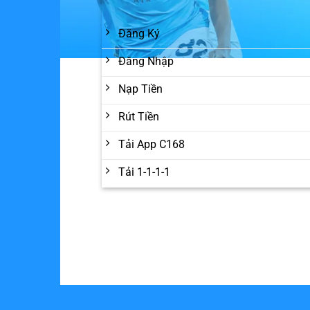
Đăng Ký
Đăng Nhập
Nạp Tiền
Rút Tiền
Tải App C168
Tải 1-1-1-1