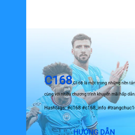
C168
C168 là một trong những nền tản
cùng với nhiều chương trình khuyến mãi hấp dẫn,
Hashtags: #c168 #c168_info #trangchuc
HƯỚNG DẪN