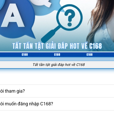
Tất tần tật giải đáp hot về C168
tôi tham gia?
iờ tôi muốn đăng nhập C168?