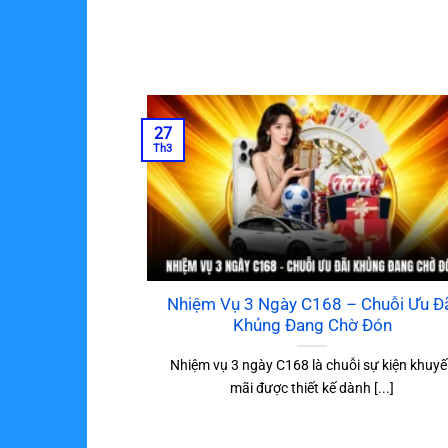
27
Th3
Nhiệm Vụ 3 Ngày C168 – Chuỗi Ưu Đ
Khủng Đang Chờ Đón
Nhiệm vụ 3 ngày C168 là chuỗi sự kiện khuy
mãi được thiết kế dành [...]