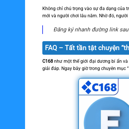
Không chỉ chú trọng vào sự đa dạng của t
mới và người chơi lâu năm. Nhờ đó, người 
Đăng ký nhanh đường link sau 
FAQ – Tất tần tật chuyện “t
C168
như một thế giới đại dương bí ẩn và
giải đáp. Ngay bây giờ trong chuyên mục “