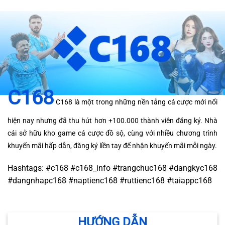
C168
C168 là một trong những nền tảng cá cược mới nổi
hiện nay nhưng đã thu hút hơn +100.000 thành viên đăng ký. Nhà
cái sở hữu kho game cá cược đồ sộ, cùng với nhiều chương trình
khuyến mãi hấp dẫn, đăng ký liền tay để nhận khuyến mãi mỗi ngày.
Hashtags: #c168 #c168_info #trangchuc168 #dangkyc168
#dangnhapc168 #naptienc168 #ruttienc168 #taiappc168
HƯỚNG DẪN