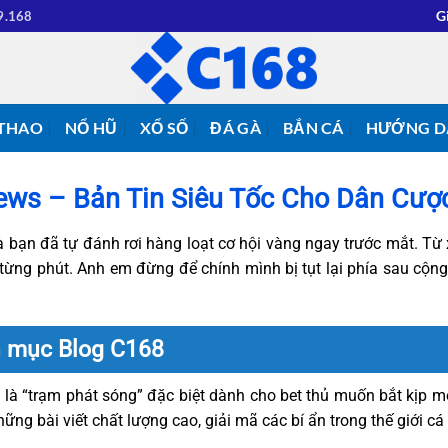
G
9.168
 THAO
NỔ HŨ
XỔ SỐ
ĐÁ GÀ
BẮN CÁ
HƯỚNG D
ws – Bản Tin Siêu Tốc Cho Dân Cược
à bạn đã tự đánh rơi hàng loạt cơ hội vàng ngay trước mắt. Từ
từng phút. Anh em đừng để chính mình bị tụt lại phía sau cộng
n mục Blog C168
 là “trạm phát sóng” đặc biệt dành cho bet thủ muốn bắt kịp m
hững bài viết chất lượng cao, giải mã các bí ẩn trong thế giới