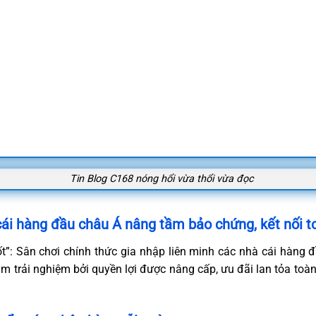
Tin Blog C168 nóng hổi vừa thổi vừa đọc
cái hàng đầu châu Á nâng tầm bảo chứng, kết nối t
t”: Sân chơi chính thức gia nhập liên minh các nhà cái hàng
âm trải nghiệm bởi quyền lợi được nâng cấp, ưu đãi lan tỏa toàn