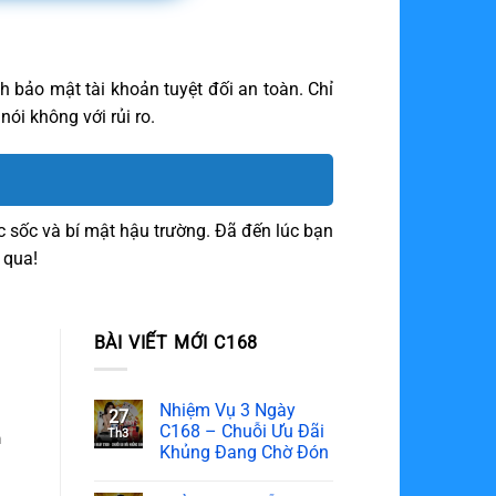
 bảo mật tài khoản tuyệt đối an toàn. Chỉ
ói không với rủi ro.
 sốc và bí mật hậu trường. Đã đến lúc bạn
 qua!
BÀI VIẾT MỚI C168
Nhiệm Vụ 3 Ngày
27
C168 – Chuỗi Ưu Đãi
Th3
m
Khủng Đang Chờ Đón