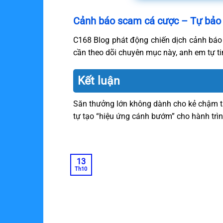
Cảnh báo scam cá cược – Tự bảo 
C168 Blog phát động chiến dịch cảnh báo 
cần theo dõi chuyên mục này, anh em tự tin
Kết luận
Săn thưởng lớn không dành cho kẻ chậm t
tự tạo “hiệu ứng cánh bướm” cho hành trìn
13
Th10