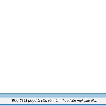
Blog C168 giúp hội viên yên tâm thực hiện mọi giao dịch