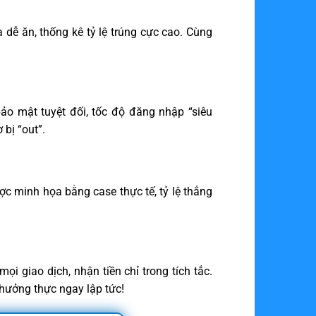
a dễ ăn, thống kê tỷ lệ trúng cực cao. Cùng
bảo mật tuyệt đối, tốc độ đăng nhập “siêu
 bị “out”.
ợc minh họa bằng case thực tế, tỷ lệ thắng
i giao dịch, nhận tiền chỉ trong tích tắc.
thưởng thực ngay lập tức!