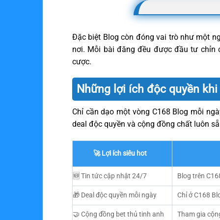
Đặc biệt Blog còn đóng vai trò như một ng
nơi. Mỗi bài đăng đều được đầu tư chỉn c
cược.
Những lợi ích độc quyền khi
Chỉ cần dạo một vòng C168 Blog mỗi ngày, 
deal độc quyền và cộng đồng chất luôn sẵ
🚀 Lợi ích siêu hot
🆕 Tin tức cập nhật 24/7
Blog trên C168
🎁 Deal độc quyền mỗi ngày
Chỉ ở C168 Bl
🤝 Cộng đồng bet thủ tinh anh
Tham gia cộng