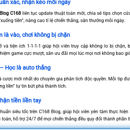
chuẩn xác, nhận kèo mỗi ngày
Blog C168
liên tục update thuật toán mới, chia sẻ tips chọn cử
“xuống tiền”, nâng cao tỉ lệ chiến thắng, săn thưởng mỗi ngày.
 là vào, chơi không bị chặn
 và tiện ích 1-1-1-1 giúp hội viên truy cập không lo bị chặn, 
 nghiệm game cực mượt, săn ưu đãi mọi lúc mọi nơi không bao giờ
 – Học là auto thắng
á cược mới nhất do chuyên gia phân tích độc quyền. Mỗi tip đư
 liền” tự tin bứt phá thành tích.
ận tiền liền tay
ẩn siêu tốc trên C168 Blog, giúp hội viên yên tâm thực hiện mọ
an toàn, hỗ trợ 24/7 để mọi chiến thắng đều quy đổi thành phần 